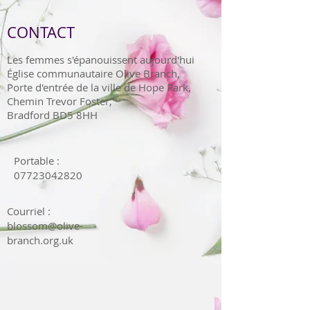
CONTACT
Les femmes s'épanouissent aujourd'hui
Église communautaire Olive Branch,
Porte d'entrée de la ville de Hope Park,
Chemin Trevor Foster,
Bradford BD5 8HH
Portable :
07723042820
Courriel :
blossom@olive-
branch.org.uk